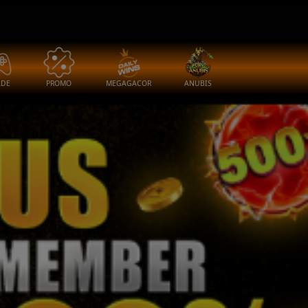
ADE
PROMO
MEGAGACOR
ANUBIS