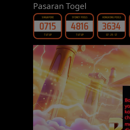
Pasaran Togel
SINGAPORE
SYDNEY POOLS
HONGKONG POOLS
TAIWAN POOLS
0715
4816
3634
4587
TUTUP
TUTUP
07 : 29 : 53
05 : 14 : 53