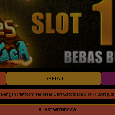
DAFTAR
otkaca Slot - Pusat Judi Online Terbesar Dengan Bocoran S