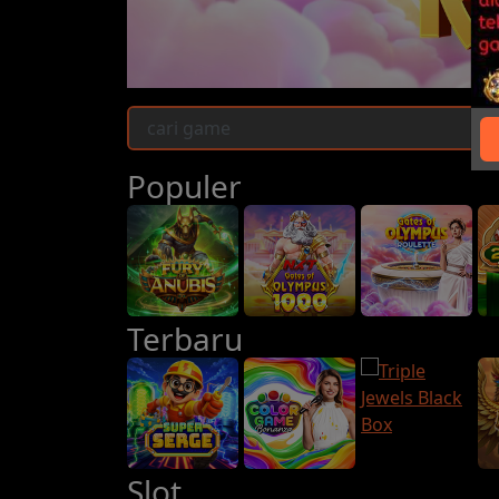
Populer
Terbaru