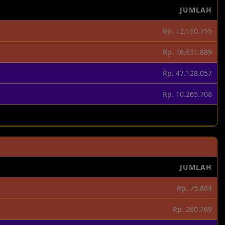
JUMLAH
Rp. 47.128.057
Rp. 10.265.708
Rp. 12.528.787
Rp. 19.283.794
Rp. 13.534.229
JUMLAH
Rp. 164.138
Rp. 65.035