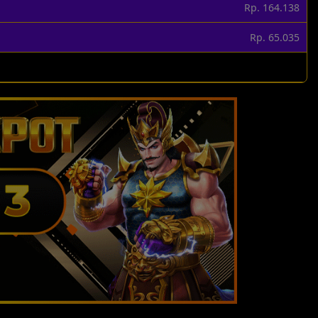
Rp. 231.892
Rp. 208.284
Rp. 200.494