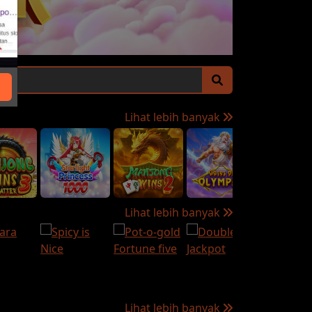
Lihat lebih banyak
Lihat lebih banyak