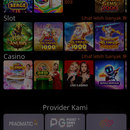
Slot
Lihat lebih banyak
Casino
Lihat lebih banyak
Provider Kami