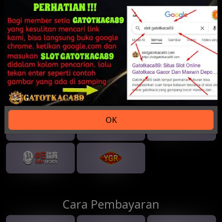
OK
Cara Pembayaran