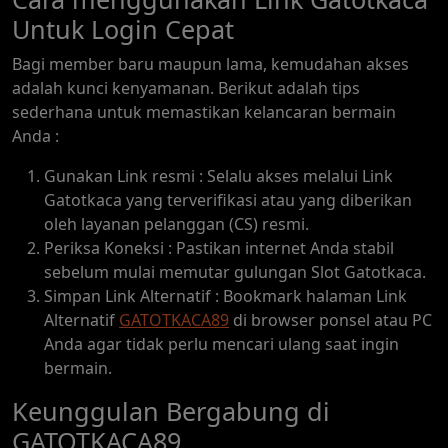
Untuk Login Cepat
Bagi member baru maupun lama, kemudahan akses
adalah kunci kenyamanan. Berikut adalah tips
sederhana untuk memastikan kelancaran bermain
Anda :
Gunakan Link resmi : Selalu akses melalui Link
Gatotkaca yang terverifikasi atau yang diberikan
oleh layanan pelanggan (CS) resmi.
Periksa Koneksi : Pastikan internet Anda stabil
sebelum mulai memutar gulungan Slot Gatotkaca.
Simpan Link Alternatif : Bookmark halaman Link
Alternatif
GATOTKACA89
di browser ponsel atau PC
Anda agar tidak perlu mencari ulang saat ingin
bermain.
Keunggulan Bergabung di
GATOTKACA89