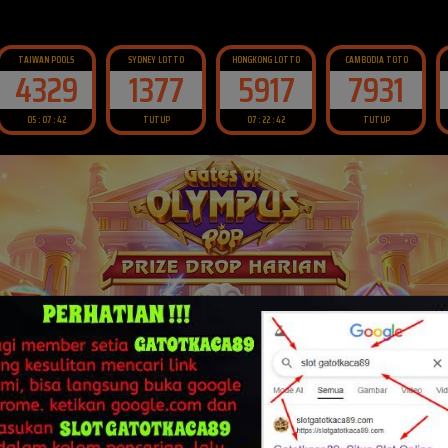
SYDNEY LOTTO
HONGKONG LOTTO
CAMBODIA TOTO
CHINA TOTO
1377
5917
7931
3017
TUTUP
07 : 22 : 39
TUTUP
TUTUP