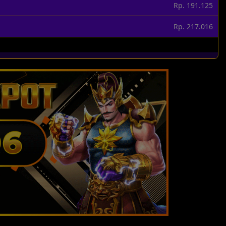
Rp. 73.728
Rp. 211.458