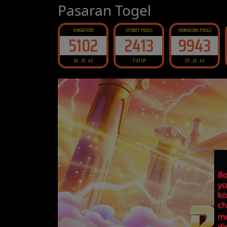
Pasaran Togel
SINGAPORE
SYDNEY POOLS
HONGKONG POOLS
TAIWAN POOLS
5102
2413
9943
4329
02 : 22 : 39
TUTUP
07 : 22 : 39
05 : 07 : 39