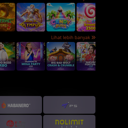
Lihat lebih banyak
Lihat lebih banyak