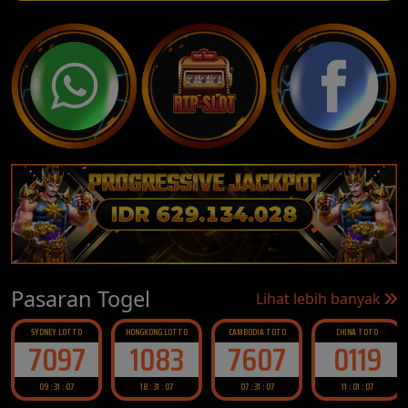
Pasaran Togel
Lihat lebih banyak
SYDNEY LOTTO
HONGKONG LOTTO
CAMBODIA TOTO
CHINA TOTO
7097
1083
7607
0119
09 : 31 : 06
18 : 31 : 06
07 : 31 : 06
11 : 01 : 06