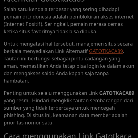
Salah satu kendala terbesar yang sering dihadapi
pemain di Indonesia adalah pemblokiran akses internet
(Internet Positif). Seringkali, pemain merasa cemas
ketika situs favoritnya tidak bisa dibuka.
Untuk mengatasi hal tersebut, manajemen situs secara
berkala menyediakan Link Alternatif
GATOTKACA89
.
Tautan ini berfungsi sebagai pintu cadangan yang
aman, memastikan Anda tetap bisa login ke dalam akun
dan mengakses saldo Anda kapan saja tanpa
hambatan.
Penting untuk selalu menggunakan Link
GATOTKACA89
yang resmi. Hindari mengklik tautan sembarangan dari
sumber yang tidak terpercaya untuk mencegah
phishing. Di situs ini, keamanan data member adalah
prioritas nomor satu.
Cara menggunakan Link Gatotkaca