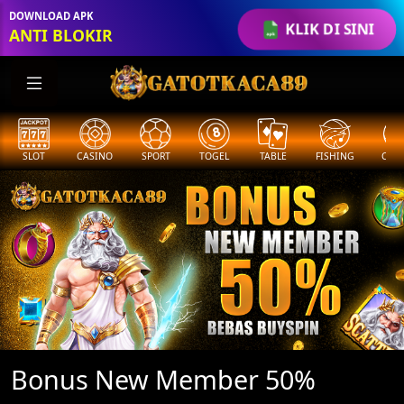
DOWNLOAD APK
KLIK DI SINI
ANTI BLOKIR
CASINO
SPORT
TOGEL
TABLE
FISHING
COCK F.
AR
Bonus New Member 50%