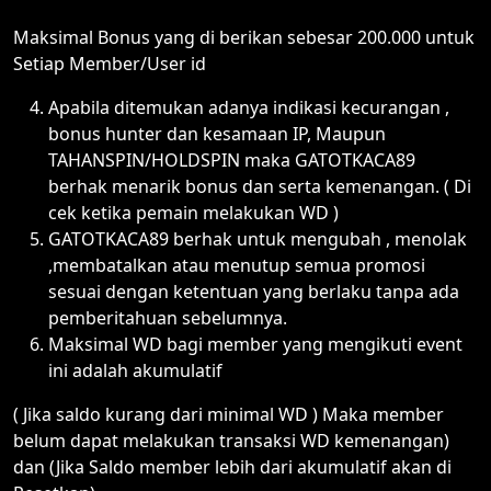
Maksimal Bonus yang di berikan sebesar 200.000 untuk
Setiap Member/User id
Apabila ditemukan adanya indikasi kecurangan ,
bonus hunter dan kesamaan IP, Maupun
TAHANSPIN/HOLDSPIN maka GATOTKACA89
berhak menarik bonus dan serta kemenangan. ( Di
cek ketika pemain melakukan WD )
GATOTKACA89 berhak untuk mengubah , menolak
,membatalkan atau menutup semua promosi
sesuai dengan ketentuan yang berlaku tanpa ada
pemberitahuan sebelumnya.
Maksimal WD bagi member yang mengikuti event
ini adalah akumulatif
( Jika saldo kurang dari minimal WD ) Maka member
belum dapat melakukan transaksi WD kemenangan)
dan (Jika Saldo member lebih dari akumulatif akan di