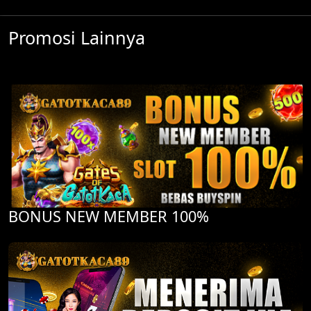
Promosi Lainnya
BONUS NEW MEMBER 100%