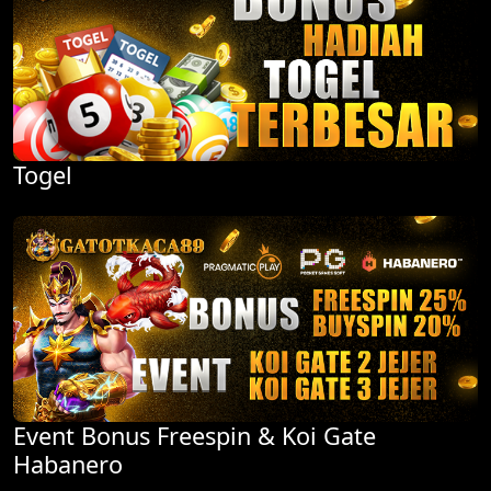
Togel
Event Bonus Freespin & Koi Gate
Habanero