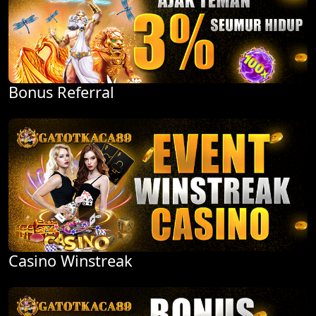
Bonus Referral
Casino Winstreak