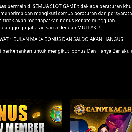
bas bermain di SEMUA SLOT GAME tidak ada peraturan kh
 menerima dan mengikuti semua peraturan dan persyaratan
aka tidak akan mendapatkan bonus Rebate mingguan.
 ganggu gugat atau sama dengan MUTLAK ‼️.
LEWAT 1 BULAN MAKA BONUS DAN SALDO AKAN HANGUS
 di perkenankan untuk mengikuti bonus Dan Hanya Berlaku 