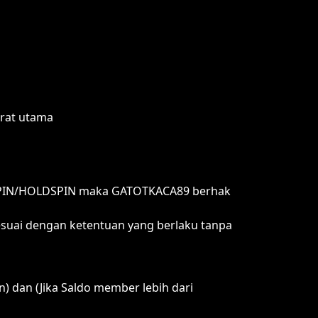
arat utama
ANSPIN/HOLDSPIN maka GATOTKACA89 berhak
uai dengan ketentuan yang berlaku tanpa
 dan (Jika Saldo member lebih dari