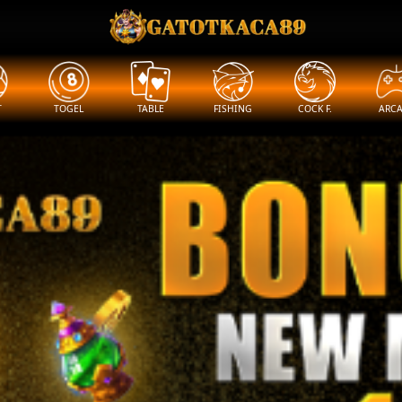
T
TOGEL
TABLE
FISHING
COCK F.
ARC