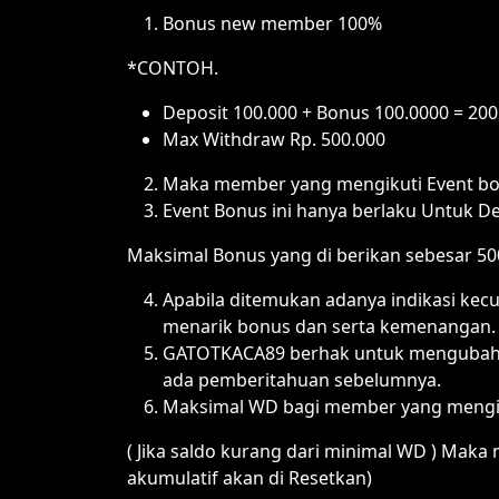
Bonus new member 100%
*CONTOH.
Deposit 100.000 + Bonus 100.0000 = 20
Max Withdraw Rp. 500.000
Maka member yang mengikuti Event bon
Event Bonus ini hanya berlaku Untuk D
Maksimal Bonus yang di berikan sebesar 50
Apabila ditemukan adanya indikasi k
menarik bonus dan serta kemenangan. 
GATOTKACA89 berhak untuk mengubah ,
ada pemberitahuan sebelumnya.
Maksimal WD bagi member yang mengikut
( Jika saldo kurang dari minimal WD ) Mak
akumulatif akan di Resetkan)