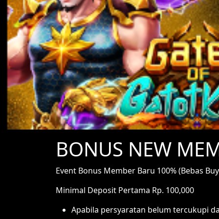
BONUS NEW MEM
Event Bonus Member Baru 100% (Bebas Buy
Minimal Deposit Pertama Rp. 100,000
Apabila persyaratan belum tercukupi 