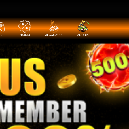
ADE
PROMO
MEGAGACOR
ANUBIS