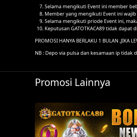
Selama mengikuti Event ini member be
Member yang mengikuti Event ini wajib
Selama mengikuti priode Event ini, m
Keputusan GATOTKACA89 tidak dapat di
PROMOSI HANYA BERLAKU 1 BULAN ,JIKA 
NB : Depo via pulsa dan kesamaan ip tidak
Promosi Lainnya