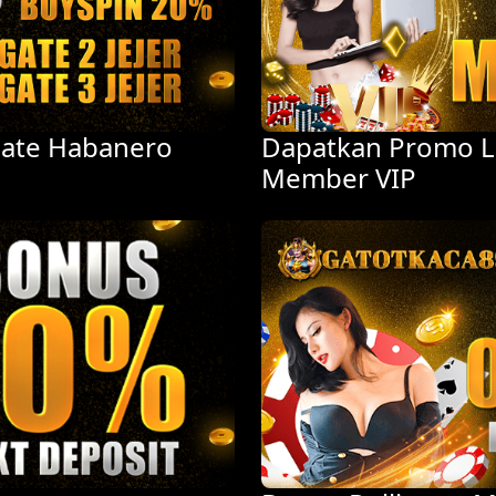
Gate Habanero
Dapatkan Promo L
Member VIP