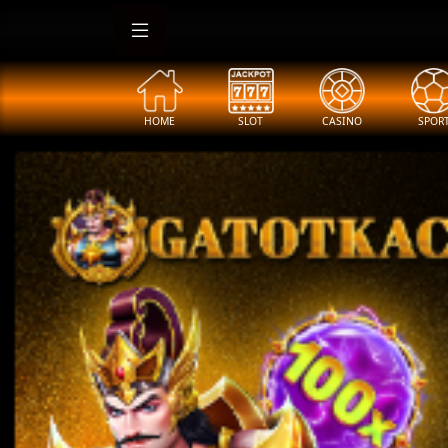
HOME
SLOT
CASINO
SPOR