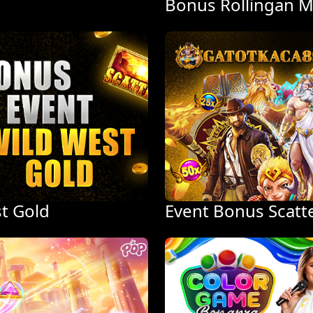
Bonus Rollingan 
t Gold
Event Bonus Scatt