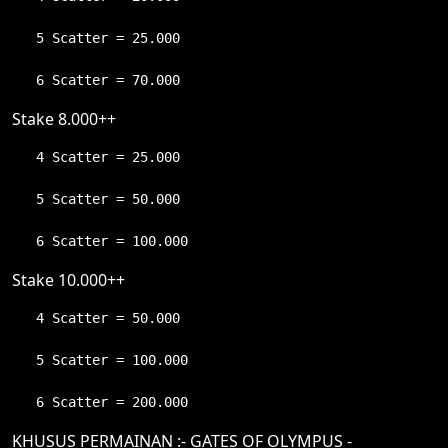
   5 Scatter = 25.000

Stake 8.000++
   4 Scatter = 25.000

   5 Scatter = 50.000

Stake 10.000++
   4 Scatter = 50.000

   5 Scatter = 100.000

KHUSUS PERMAINAN :- GATES OF OLYMPUS -